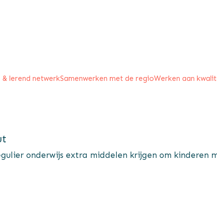
 & lerend netwerk
Samenwerken met de regio
Werken aan kwalit
ut
gulier onderwijs extra middelen krijgen om kinderen m